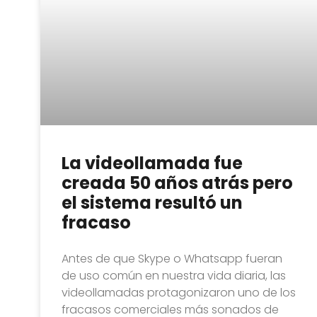
La videollamada fue
creada 50 años atrás pero
el sistema resultó un
fracaso
Antes de que Skype o Whatsapp fueran
de uso común en nuestra vida diaria, las
videollamadas protagonizaron uno de los
fracasos comerciales más sonados de