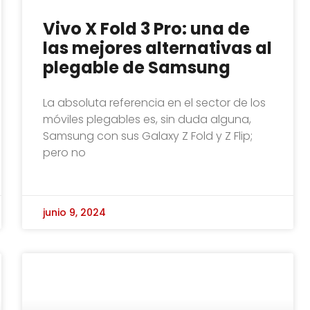
Vivo X Fold 3 Pro: una de
las mejores alternativas al
plegable de Samsung
La absoluta referencia en el sector de los
móviles plegables es, sin duda alguna,
Samsung con sus Galaxy Z Fold y Z Flip;
pero no
junio 9, 2024