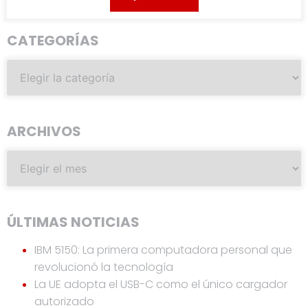
CATEGORÍAS
ARCHIVOS
ÚLTIMAS NOTICIAS
IBM 5150: La primera computadora personal que
revolucionó la tecnología
La UE adopta el USB-C como el único cargador
autorizado