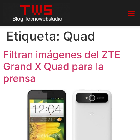
Etiqueta:
Quad
Filtran imágenes del ZTE
Grand X Quad para la
prensa