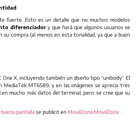
entidad
ante fuerte. Esto es un detalle que no muchos modelos
nto diferenciador
y que hará que algunos usuarios se
en su compra (al menos en esta tonalidad, ya que a buen
C One X, incluyendo también un diseño tipo “unibody”. El
un MediaTek MT6589, y en las imágenes se aprecia tres
ocen mucho más datos del terminal, pero se cree que su
 buena pantalla
se publicó en
MovilZona
.
MovilZona