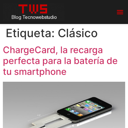
Etiqueta:
Clásico
ChargeCard, la recarga
perfecta para la batería de
tu smartphone