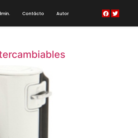
min.
Contácto
Autor
ntercambiables