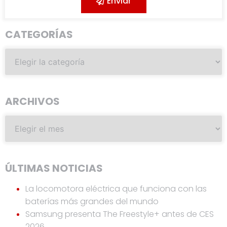
Enviar
CATEGORÍAS
ARCHIVOS
ÚLTIMAS NOTICIAS
La locomotora eléctrica que funciona con las
baterías más grandes del mundo
Samsung presenta The Freestyle+ antes de CES
2026