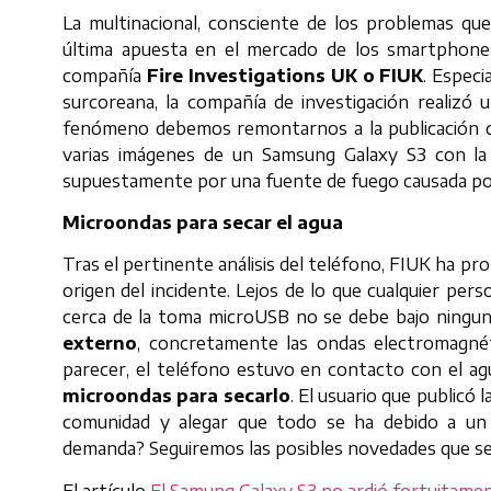
La multinacional, consciente de los problemas que
última apuesta en el mercado de los smartphone
compañía
Fire Investigations UK o FIUK
. Especi
surcoreana, la compañía de investigación realizó un
fenómeno debemos remontarnos a la publicación d
varias imágenes de un Samsung Galaxy S3 con la
supuestamente por una fuente de fuego causada por 
Microondas para secar el agua
Tras el pertinente análisis del teléfono, FIUK ha 
origen del incidente. Lejos de lo que cualquier pers
cerca de la toma microUSB no se debe bajo ninguna
externo
, concretamente las ondas electromagnéti
parecer, el teléfono estuvo en contacto con el 
microondas para secarlo
. El usuario que publicó 
comunidad y alegar que todo se ha debido a un e
demanda? Seguiremos las posibles novedades que se
El artículo
El Samung Galaxy S3 no ardió fortuitame