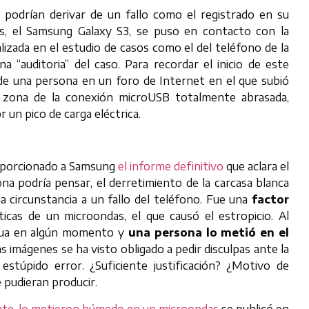
 podrían derivar de un fallo como el registrado en su
s, el Samsung Galaxy S3, se puso en contacto con la
alizada en el estudio de casos como el del teléfono de la
a “auditoria” del caso. Para recordar el inicio de este
e una persona en un foro de Internet en el que subió
 zona de la conexión microUSB totalmente abrasada,
un pico de carga eléctrica.
proporcionado a Samsung
el informe definitivo
que aclara el
ona podría pensar, el derretimiento de la carcasa blanca
 circunstancia a un fallo del teléfono. Fue una
factor
cas de un microondas, el que causó el estropicio. Al
agua en algún momento y
una persona lo metió en el
las imágenes se ha visto obligado a pedir disculpas ante la
stúpido error. ¿Suficiente justificación? ¿Motivo de
 pudieran producir.
nte, lo metieron húmedo en un microondas
se publicó en