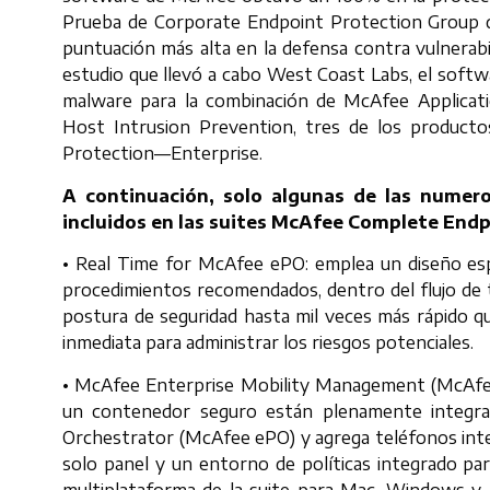
Prueba de Corporate Endpoint Protection Group d
puntuación más alta en la defensa contra vulnerabi
estudio que llevó a cabo West Coast Labs, el soft
malware para la combinación de McAfee Applicat
Host Intrusion Prevention, tres de los product
Protection—Enterprise.
A continuación, solo algunas de las numer
incluidos en las suites McAfee Complete Endp
• Real Time for McAfee ePO: emplea un diseño esp
procedimientos recomendados, dentro del flujo de 
postura de seguridad hasta mil veces más rápido q
inmediata para administrar los riesgos potenciales.
• McAfee Enterprise Mobility Management (McAfee 
un contenedor seguro están plenamente integra
Orchestrator (McAfee ePO) y agrega teléfonos intel
solo panel y un entorno de políticas integrado para
multiplataforma de la suite para Mac, Windows y 