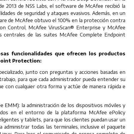
e 2013 de NSS Labs, el software de McAfee recibió la
lidades de seguridad y ataques evasivos. Además, en un
ware de McAfee obtuvo el 100% en la protección contra
ion Control, McAfee VirusScan® Enterprise y McAfee
os centrales de las suites McAfee Complete Endpoint
osas funcionalidades que ofrecen los productos
oint Protection:
ecializado, junto con preguntas y acciones basadas en
trabajo, para que cada administrador pueda entender su
ue con cualquier otra forma y actúe de manera rápida e
EMM): la administración de los dispositivos móviles y
dos en el entorno de la plataforma McAfee ePolicy
igentes y tablets, para que los clientes puedan usar un
 administrar todas las terminales, inclusive el paquete
Linux. Para leer el comunicado de prensa completo de