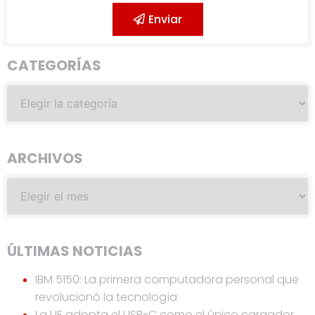
Enviar
CATEGORÍAS
ARCHIVOS
ÚLTIMAS NOTICIAS
IBM 5150: La primera computadora personal que
revolucionó la tecnología
La UE adopta el USB-C como el único cargador