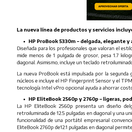
La nueva línea de productos y servicios incluy
HP ProBook 5330m – delgada, elegante y 
Diseñada para los profesionales que valoran el esti
mide menos de 1 pulgada de grosor, pesa 1.7 kilo
diagonal. Asimismo, incluye un teclado retroiluminad
La nueva ProBook está impulsada por la segunda g
núcleos e incluye el HP Fingerprint Sensor y el TP
tecnología Intel vPro opcional ayuda a ahorrar costo
HP EliteBook 2560p y 2760p – ligeras, pode
La HP EliteBook 2560p presenta un diseño de
retroiluminada de 12.5 pulgadas en diagonal y una un
funcionalidad de una portátil empresarial convenci
EliteBook 2760p de12.1 pulgadas en diagonal permite