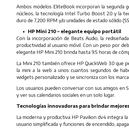
Ambos modelos EliteBook incorporan la segunda gen
núcleos, la tecnología Intel Turbo Boost 2.0 y la t
duro de 7,200 RPM y/o unidades de estado sólido (SS
HP Mini 210 – elegante equipo portátil
Con la incorporación de Beats Audio, la rediseñad
productividad al usuario móvil. Con un peso por deb
elegante HP Mini 210 brinda hasta 9.5 horas de cóm
La Mini 210 también ofrece HP QuickWeb 3.0 que pe
la mini a la web a unos cuantos segundos de hab
widgets personalizado y se sincroniza con los mar
Los usuarios pueden conversar con sus amigos en S
y ver sus calendarios sociales en un solo lugar.
Tecnologías innovadoras para brindar mejores
La moderna y productiva HP Pavilion dv4 integra la
usuario simplificada y funciones de encendido, apag