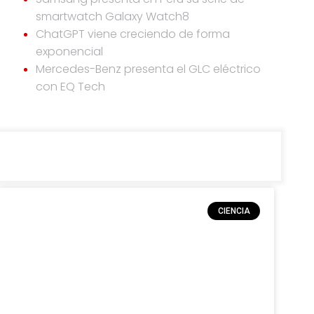
smartwatch Galaxy Watch8
ChatGPT viene creciendo de forma
exponencial
Mercedes-Benz presenta el GLC eléctrico
con EQ Tech
CIENCIA