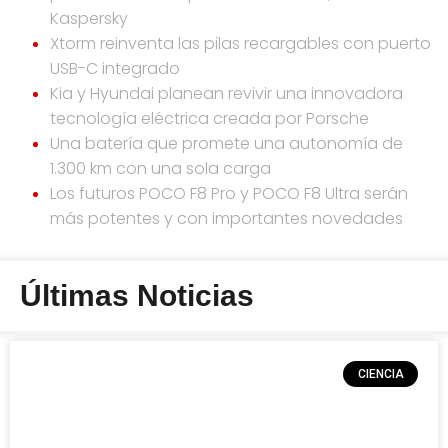
Kaspersky
Xtorm reinventa las pilas recargables con puerto
USB-C integrado
Kia y Hyundai planean revivir una innovadora
tecnología eléctrica creada por Porsche
Una batería que promete una autonomía de
1.300 km con una sola carga
Los futuros POCO F8 Pro y POCO F8 Ultra serán
más potentes y con importantes novedades
Últimas Noticias
CIENCIA