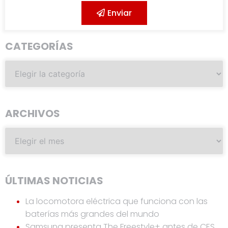
Enviar
CATEGORÍAS
ARCHIVOS
ÚLTIMAS NOTICIAS
La locomotora eléctrica que funciona con las
baterías más grandes del mundo
Samsung presenta The Freestyle+ antes de CES