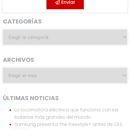
Enviar
CATEGORÍAS
ARCHIVOS
ÚLTIMAS NOTICIAS
La locomotora eléctrica que funciona con las
baterías más grandes del mundo
Samsung presenta The Freestyle+ antes de CES