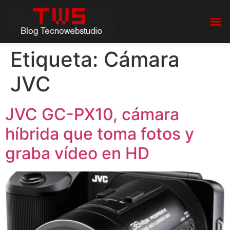
Etiqueta:
Cámara
JVC
JVC GC-PX10, cámara
híbrida que toma fotos y
graba vídeo en HD