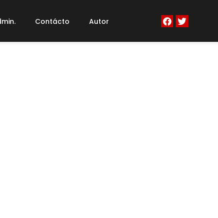
min.
Contácto
Autor