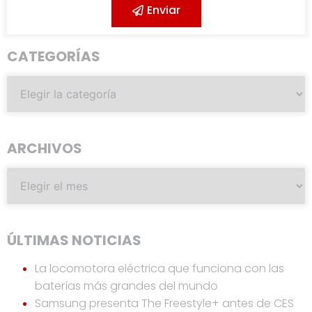
Enviar
CATEGORÍAS
ARCHIVOS
ÚLTIMAS NOTICIAS
La locomotora eléctrica que funciona con las
baterías más grandes del mundo
Samsung presenta The Freestyle+ antes de CES