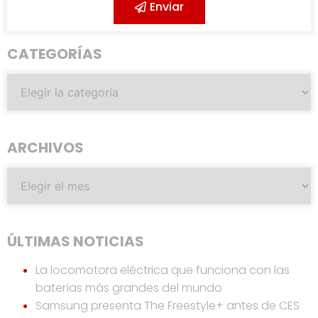
Enviar
CATEGORÍAS
ARCHIVOS
ÚLTIMAS NOTICIAS
La locomotora eléctrica que funciona con las
baterías más grandes del mundo
Samsung presenta The Freestyle+ antes de CES